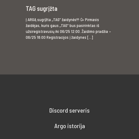
TAG sugrįžta
Į ARGĄ sugrįžta „TAG” žaidynės!!! 🥳 Pirmasis
žaidėjas, kuris gaus „TAG” bus pasirinktas iš
užsiregistravusių iki 06/25 12:00. Žaidimo pradžia –
06/25 18:00 Registracijos į žaidynes
[…]
Discord serveris
Argo istorija