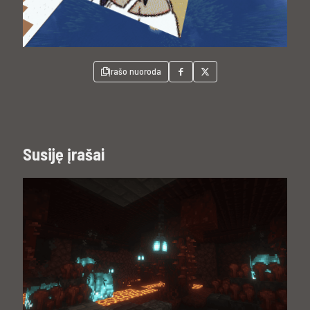
Įrašo nuoroda
Susiję įrašai