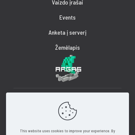
Vaizdo įrašai
Events
Anketa į serverį
Žemėlapis
© 2025 ArgasHub.lt Visos teisės saugomos
This website uses cookies to improve your experience. By