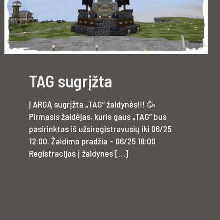
TAG sugrįžta
Į ARGĄ sugrįžta „TAG” žaidynės!!! 🥳
Pirmasis žaidėjas, kuris gaus „TAG” bus
pasirinktas iš užsiregistravusių iki 06/25
12:00. Žaidimo pradžia – 06/25 18:00
Registracijos į žaidynes
[…]