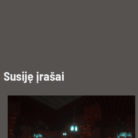
Susiję įrašai