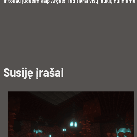
ir toliau judėsim kaip Argas! Tad tikrai visų laukių nuliniam
Susiję įrašai