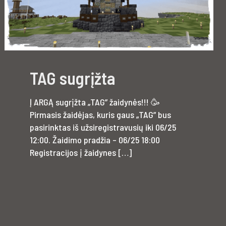
TAG sugrįžta
Į ARGĄ sugrįžta „TAG” žaidynės!!! 🥳
Pirmasis žaidėjas, kuris gaus „TAG” bus
pasirinktas iš užsiregistravusių iki 06/25
12:00. Žaidimo pradžia – 06/25 18:00
Registracijos į žaidynes
[…]