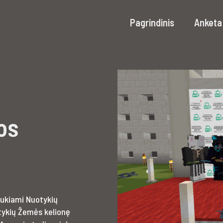
Pagrindinis
Anketa 
os
laukiami Nuotykių
tykių Žemės kelionę