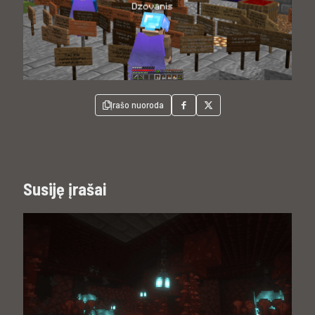
Įrašo nuoroda
Susiję įrašai