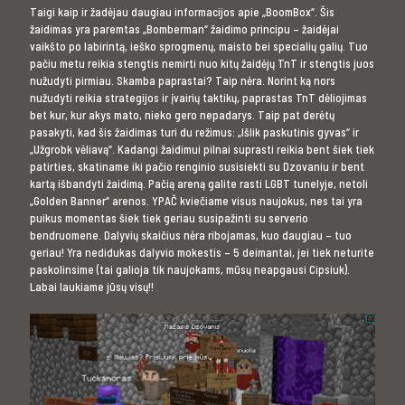
Taigi kaip ir žadėjau daugiau informacijos apie „BoomBox“. Šis
žaidimas yra paremtas „Bomberman“ žaidimo principu – žaidėjai
vaikšto po labirintą, ieško sprogmenų, maisto bei specialių galių. Tuo
pačiu metu reikia stengtis nemirti nuo kitų žaidėjų TnT ir stengtis juos
nužudyti pirmiau. Skamba paprastai? Taip nėra. Norint ką nors
nužudyti reikia strategijos ir įvairių taktikų, paprastas TnT dėliojimas
bet kur, kur akys mato, nieko gero nepadarys. Taip pat derėtų
pasakyti, kad šis žaidimas turi du režimus: „Išlik paskutinis gyvas“ ir
„Užgrobk vėliavą“. Kadangi žaidimui pilnai suprasti reikia bent šiek tiek
patirties, skatiname iki pačio renginio susisiekti su Dzovaniu ir bent
kartą išbandyti žaidimą. Pačią areną galite rasti LGBT tunelyje, netoli
„Golden Banner“ arenos. YPAČ kviečiame visus naujokus, nes tai yra
puikus momentas šiek tiek geriau susipažinti su serverio
bendruomene. Dalyvių skaičius nėra ribojamas, kuo daugiau – tuo
geriau! Yra nedidukas dalyvio mokestis – 5 deimantai, jei tiek neturite
paskolinsime (tai galioja tik naujokams, mūsų neapgausi Cipsiuk).
Labai laukiame jūsų visų!!