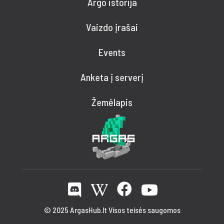
Argo istorija
Vaizdo įrašai
Events
Anketa į serverį
Žemėlapis
© 2025 ArgasHub.lt Visos teisės saugomos