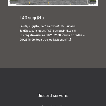
TAG sugrįžta
Į ARGĄ sugrįžta „TAG” žaidynės!!! 🥳 Pirmasis
žaidėjas, kuris gaus „TAG” bus pasirinktas iš
užsiregistravusių iki 06/25 12:00. Žaidimo pradžia –
06/25 18:00 Registracijos į žaidynes
[…]
Discord serveris