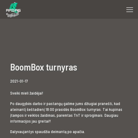
BoomBox turnyras
2021-01-17
Sveiki mieli žaidėjai!
Po daugybės darbo ir pastangų galime jums džiugiai pranešti, kad
ateinantį šeštadienį 18:00 prasidės BoomBox turnyras. Tai kupinas
įtampos ir veiklos žaidimas, paremtas TnT ir sprogimais. Daugiau
informacijos jau greitai!!
Dalyvaujantys spaudžia deimantą po apačia.